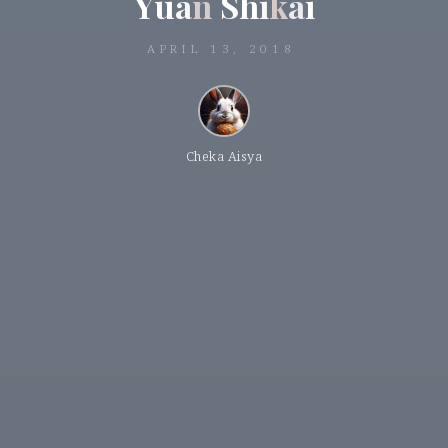
Y
u
a
n
S
h
i
k
a
i
APRIL 13, 2018
Cheka Aisya