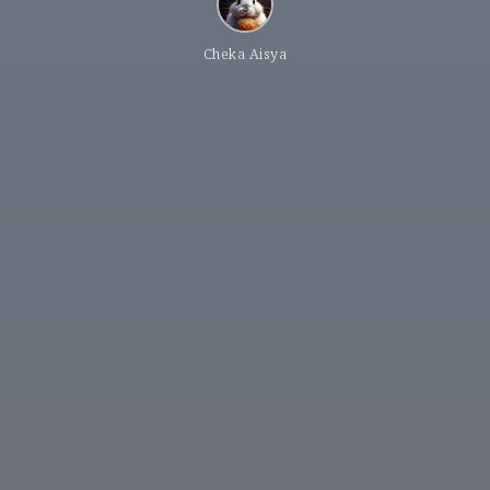
Cheka Aisya