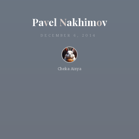
P
a
v
e
l
N
a
k
h
i
m
o
v
DECEMBER 6, 2014
Cheka Aisya