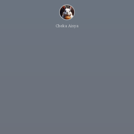
Cheka Aisya