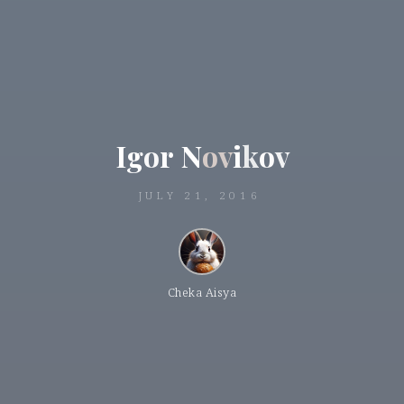
I
g
o
r
N
o
v
i
k
o
o
v
JULY 21, 2016
Cheka Aisya