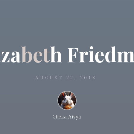
i
z
a
b
e
t
h
F
r
i
e
d
AUGUST 22, 2018
Cheka Aisya